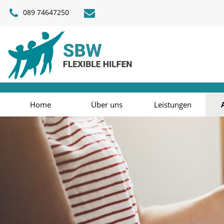
089 74647250
Home
Über uns
Leistungen